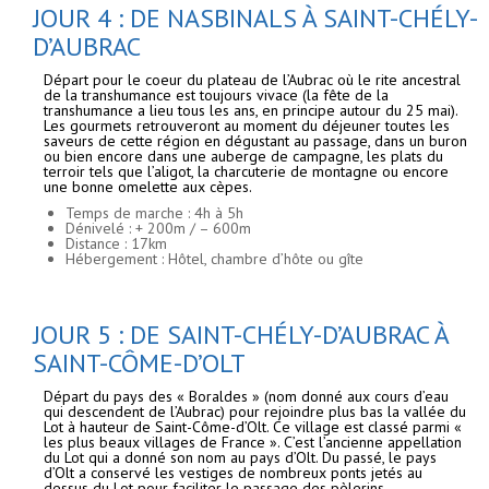
JOUR 4 : DE NASBINALS À SAINT-CHÉLY-
D’AUBRAC
Départ pour le coeur du plateau de l’Aubrac où le rite ancestral
de la transhumance est toujours vivace (la fête de la
transhumance a lieu tous les ans, en principe autour du 25 mai).
Les gourmets retrouveront au moment du déjeuner toutes les
saveurs de cette région en dégustant au passage, dans un buron
ou bien encore dans une auberge de campagne, les plats du
terroir tels que l’aligot, la charcuterie de montagne ou encore
une bonne omelette aux cèpes.
Temps de marche : 4h à 5h
Dénivelé : + 200m / – 600m
Distance : 17km
Hébergement : Hôtel, chambre d’hôte ou gîte
JOUR 5 : DE SAINT-CHÉLY-D’AUBRAC À
SAINT-CÔME-D’OLT
Départ du pays des « Boraldes » (nom donné aux cours d’eau
qui descendent de l’Aubrac) pour rejoindre plus bas la vallée du
Lot à hauteur de Saint-Côme-d’Olt. Ce village est classé parmi «
les plus beaux villages de France ». C’est l’ancienne appellation
du Lot qui a donné son nom au pays d’Olt. Du passé, le pays
d’Olt a conservé les vestiges de nombreux ponts jetés au
dessus du Lot pour faciliter le passage des pèlerins.