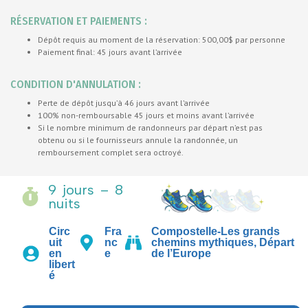
RÉSERVATION ET PAIEMENTS :
Dépôt requis au moment de la réservation: 500,00$ par personne
Paiement final: 45 jours avant l’arrivée
CONDITION D'ANNULATION :
Perte de dépôt jusqu’à 46 jours avant l’arrivée
100% non-remboursable 45 jours et moins avant l’arrivée
Si le nombre minimum de randonneurs par départ n’est pas
obtenu ou si le fournisseurs annule la randonnée, un
remboursement complet sera octroyé.
9 jours – 8
nuits
Circ
Fra
Compostelle-Les grands
uit
nc
chemins mythiques
,
Départ
en
e
de l’Europe
libert
é