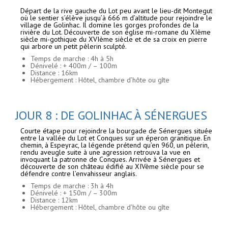
Départ de la rive gauche du Lot peu avant le lieu-dit Montegut
où le sentier s’élève jusqu’à 666 m d’altitude pour rejoindre le
village de Golinhac. Il domine les gorges profondes de la
rivière du Lot. Découverte de son église mi-romane du XIème
siècle mi-gothique du XVIème siècle et de sa croix en pierre
qui arbore un petit pèlerin sculpté.
Temps de marche : 4h à 5h
Dénivelé : + 400m / – 100m
Distance : 16km
Hébergement : Hôtel, chambre d’hôte ou gîte
JOUR 8 : DE GOLINHAC À SÉNERGUES
Courte étape pour rejoindre la bourgade de Sénergues située
entre la vallée du Lot et Conques sur un éperon granitique. En
chemin, à Espeyrac, la légende prétend qu’en 960, un pèlerin,
rendu aveugle suite à une agression retrouva la vue en
invoquant la patronne de Conques. Arrivée à Sénergues et
découverte de son château édifié au XIVème siècle pour se
défendre contre l’envahisseur anglais.
Temps de marche : 3h à 4h
Dénivelé : + 150m / – 300m
Distance : 12km
Hébergement : Hôtel, chambre d’hôte ou gîte