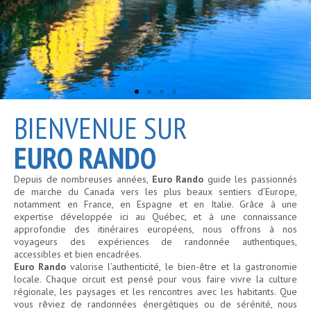
L'EUROPE
L'EUROPE
L'EUROPE
L'EUROPE
L'EUROPE
L'EUROPE
L'EUROPE
L'EUROPE
L'EUROPE
DES VINS
DES VINS
DES VINS
UN PAS
UN PAS
UN PAS
UN PAS
UN PAS
UN PAS
UN PAS
UN PAS
UN PAS
ET
ET
ET
BIENVENUE SUR
À LA
À LA
À LA
À LA
À LA
À LA
À LA
À LA
À LA
EURO RANDO
CHÂTEAU
CHÂTEAU
CHÂTEAU
Depuis de nombreuses années,
Euro Rando
guide les passionnés
de marche du Canada vers les plus beaux sentiers d’Europe,
notamment en France, en Espagne et en Italie. Grâce à une
expertise développée ici au Québec, et à une connaissance
approfondie des itinéraires européens, nous offrons à nos
FOIS !
FOIS !
FOIS !
FOIS !
FOIS !
FOIS !
FOIS !
FOIS !
FOIS !
voyageurs des expériences de randonnée authentiques,
D’ALSACE
D’ALSACE
D’ALSACE
accessibles et bien encadrées.
Euro Rando
valorise l’authenticité, le bien-être et la gastronomie
locale. Chaque circuit est pensé pour vous faire vivre la culture
régionale, les paysages et les rencontres avec les habitants. Que
vous rêviez de randonnées énergétiques ou de sérénité, nous