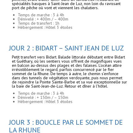
spécialités basques à Saint-Jean de Luz, non loin du ravissant
port de pêche où vont et viennent les chalutiers.
Temps de marche : 3 à 4h
Dénivelé : + 400m / – 400m
Temps de transfert : 1h
Hébergement : Hôtel 3 étoiles
JOUR 2 : BIDART – SAINT JEAN DE LUZ
Petit transfert vers Bidart. Balade littorale débutant entre Bidart
et Guéthary, où les sentiers vous offrent de magnifiques vues
en balcon au-dessus des plages et des falaises. L’océan attire
irrésistiblement le regard, parfois concurrencé par le fier
sommet de la Rhune. De temps à autre, le chemin s’enfonce
dans des tunnels de végétation verdoyante, puis nous permet
de rejoindre la Pointe Sainte-Barbe et sa vue exceptionnelle sur
la baie de Saint-Jean-de-Luz. Retour et dîner à l’hôtel.
Temps de marche : 3 à 4h
Dénivelé : + 150m / – 150m
Hébergement : Hôtel 3 étoiles
JOUR 3 : BOUCLE PAR LE SOMMET DE
LA RHUNE