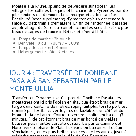
Montée à la Rhune, splendide belvédère sur l’océan, les
villages, les collines basques et la chaîne des Pyrénées, par de
jolis sentiers qui dominent la campagne et au loin la côte.
Possibilité (avec supplément) d’y monter et/ou y descendre à
l’aide du petit train à crémaillère. En fin de randonnée, passage
au joli village de Sare, qui compte parmi les sites classés « plus
beaux villages de France ». Retour et dîner à l’hôtel.
Temps de marche : 2h ou 4h
Dénivelé : 0 ou + 700m / – 700m
Temps de transfert : 45min
Hébergement : Hôtel 3 étoiles
JOUR 4 : TRAVERSÉE DE DONIBANE
PASAIA À SAN SEBASTIAN PAR LE
MONTE ULLIA
Transfert en Espagne jusqu’au port de Donibane Pasaia. Les
montagnes ont ici pris l’océan en étau : un étroit bras de mer
large d’une centaine de mètres, rejoignant plus loin le port, est
dominé par les flancs verdoyants du Jaizkibel d’un côté et du
Monte Ullia de l’autre. Courte traversée insolite, en bateau (3
minutes…), de cet étonnant bras de mer bordé de vieilles
bâtisses puis montée abrupte et superbe par le Camino del
Norte vers le phare de Plata. Les vues en balcon sur l’océan
s’enchaînent, toutes plus belles les unes que les autres, jusqu’à