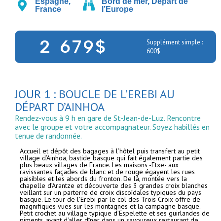
Espagne
,
Bord de mer
,
Départ de
France
l’Europe
2 679$
Supplément simple :
600$
JOUR 1 : BOUCLE DE L’EREBI AU
DÉPART D’AINHOA
Rendez-vous à 9 h en gare de St-Jean-de-Luz. Rencontre
avec le groupe et votre accompagnateur. Soyez habillés en
tenue de randonnée.
Accueil et dépôt des bagages à l’hôtel puis transfert au petit
village d’Ainhoa, bastide basque qui fait également partie des
plus beaux villages de France. Les maisons -Etxe- aux
ravissantes façades de blanc et de rouge égayent les rues
paisibles et les abords du fronton. De là, montée vers la
chapelle d’Arantze et découverte des 3 grandes croix blanches
veillant sur un parterre de croix discoïdales typiques du pays
basque. Le tour de l’Erebi par le col des Trois Croix offre de
magnifiques vues sur les montagnes et la campagne basque.
Petit crochet au village typique d’Espelette et ses guirlandes de
piments, avant d’aller dîner dans un savoureux restaurant de