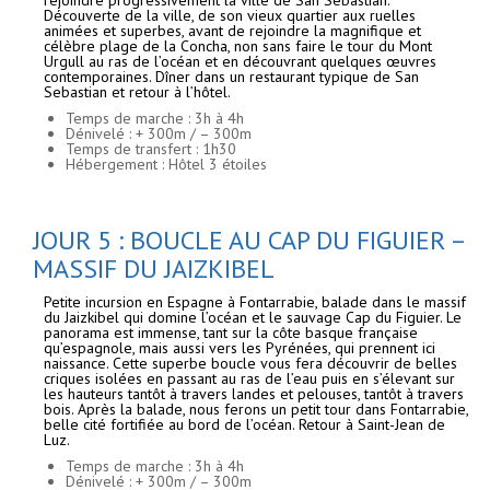
rejoindre progressivement la ville de San Sebastian.
Découverte de la ville, de son vieux quartier aux ruelles
animées et superbes, avant de rejoindre la magnifique et
célèbre plage de la Concha, non sans faire le tour du Mont
Urgull au ras de l’océan et en découvrant quelques œuvres
contemporaines. Dîner dans un restaurant typique de San
Sebastian et retour à l’hôtel.
Temps de marche : 3h à 4h
Dénivelé : + 300m / – 300m
Temps de transfert : 1h30
Hébergement : Hôtel 3 étoiles
JOUR 5 : BOUCLE AU CAP DU FIGUIER –
MASSIF DU JAIZKIBEL
Petite incursion en Espagne à Fontarrabie, balade dans le massif
du Jaizkibel qui domine l’océan et le sauvage Cap du Figuier. Le
panorama est immense, tant sur la côte basque française
qu’espagnole, mais aussi vers les Pyrénées, qui prennent ici
naissance. Cette superbe boucle vous fera découvrir de belles
criques isolées en passant au ras de l’eau puis en s’élevant sur
les hauteurs tantôt à travers landes et pelouses, tantôt à travers
bois. Après la balade, nous ferons un petit tour dans Fontarrabie,
belle cité fortifiée au bord de l’océan. Retour à Saint-Jean de
Luz.
Temps de marche : 3h à 4h
Dénivelé : + 300m / – 300m